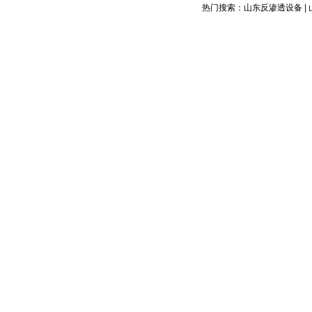
热门搜索：山东反渗透设备 | 
工业用水设备
软化水设备
工业山东水处理设备